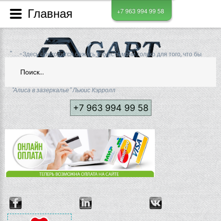
Главная
+7 963 994 99 58
".....-Здесь приходится бежать что есть мочи только для того, что бы
оставаться на месте,
Искать...
а уж если хочешь куда-нибудь передвинуться, придется бежать по
меньшей мере, вдвое быстрее...."
"Алиса в зазеркалье" Льюис Кэрролл
+7 963 994 99 58